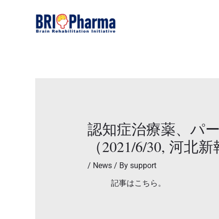
内
Post
容
navigation
を
ス
キ
ッ
プ
認知症治療薬、パ
（2021/6/30, 
/
News
/ By
support
記事はこちら。